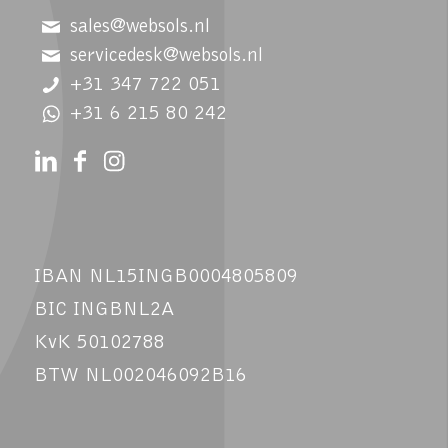
sales@websols.nl
servicedesk@websols.nl
+31 347 722 051
+31 6 215 80 242
IBAN NL15INGB0004805809
BIC INGBNL2A
KvK 50102788
BTW NL002046092B16