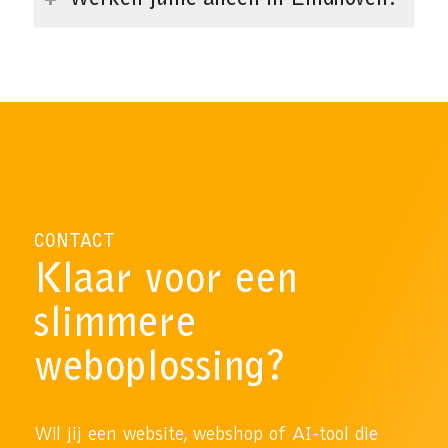
CONTACT
Klaar voor een
slimmere
weboplossing?
Wil jij een website, webshop of AI-tool die