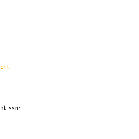
echt
.
enk aan: