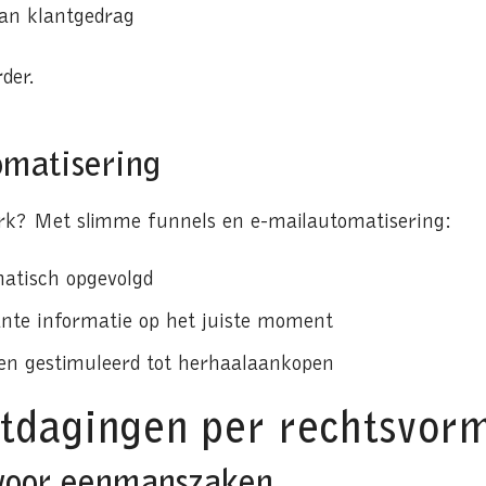
van klantgedrag
der.
omatisering
rk? Met slimme funnels en e-mailautomatisering:
atisch opgevolgd
ante informatie op het juiste moment
en gestimuleerd tot herhaalaankopen
itdagingen per rechtsvor
voor eenmanszaken