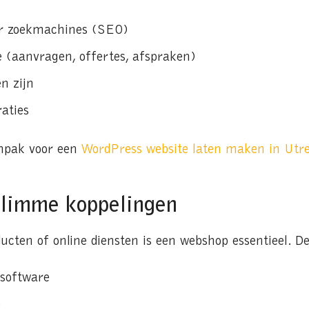
or zoekmachines (SEO)
e (aanvragen, offertes, afspraken)
n zijn
raties
anpak voor een
WordPress website laten maken in Utr
slimme koppelingen
cten of online diensten is een webshop essentieel. D
software
e