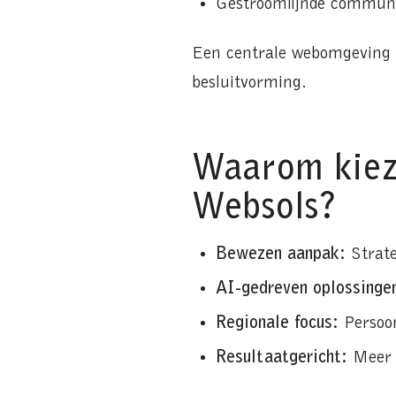
Gestroomlijnde communi
Een centrale webomgeving 
besluitvorming.
Waarom kiez
Websols?
Bewezen aanpak:
Strate
AI-gedreven oplossinge
Regionale focus:
Persoon
Resultaatgericht:
Meer a