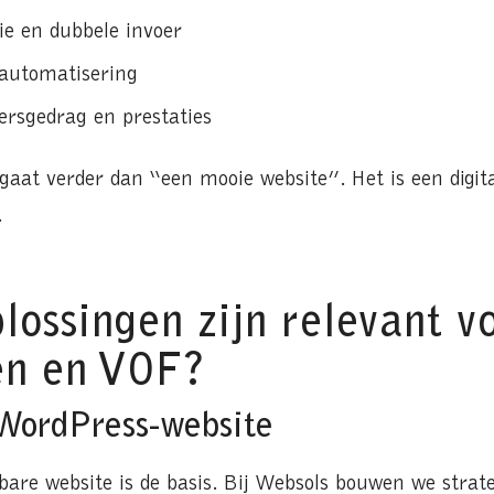
e en dubbele invoer
 automatisering
ersgedrag en prestaties
aat verder dan “een mooie website”. Het is een digi
.
ossingen zijn relevant v
n en VOF?
 WordPress-website
lbare website is de basis. Bij Websols bouwen we strate