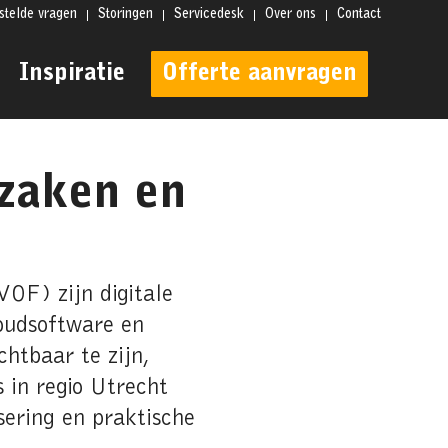
stelde vragen
Storingen
Servicedesk
Over ons
Contact
Inspiratie
Offerte aanvragen
zaken en
OF) zijn digitale
oudsoftware en
htbaar te zijn,
 in regio Utrecht
sering en praktische