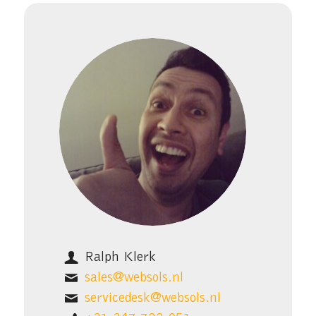
Ralph Klerk
sales@websols.nl
servicedesk@websols.nl