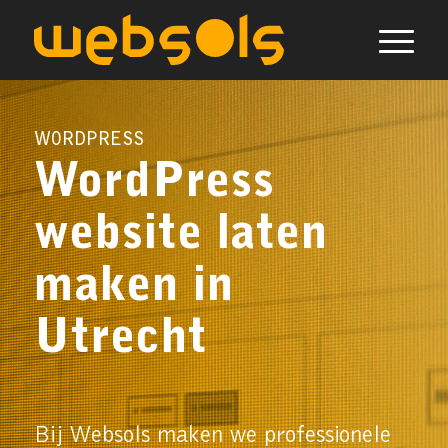
WORDPRESS
WordPress
website laten
maken in
Utrecht
Bij Websols maken we professionele