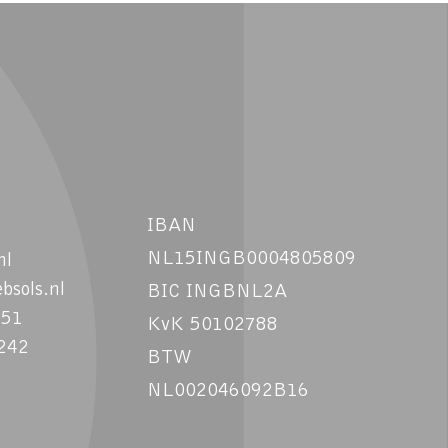
IBAN
NL15INGB0004805809
nl
bsols.nl
BIC INGBNL2A
051
KvK 50102788
242
BTW
NL002046092B16