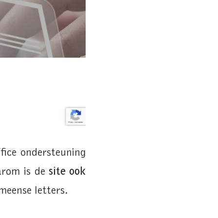
fice ondersteuning
arom is de
site ook
meense letters.