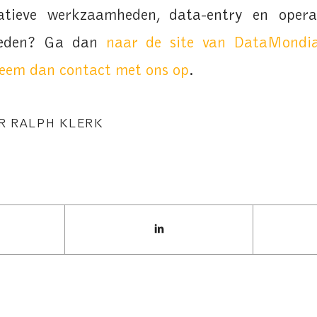
atieve werkzaamheden, data-entry en operat
steden? Ga dan
naar de site van DataMondia
eem dan contact met ons op
.
OR
RALPH KLERK