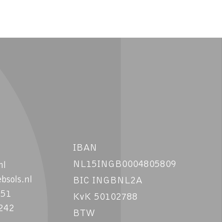
IBAN
NL15INGB0004805809
nl
bsols.nl
BIC INGBNL2A
051
KvK 50102788
242
BTW