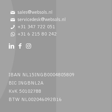
sales@websols.nl
servicedesk@websols.nl
+31 347 722 051
+31 6 215 80 242
IBAN NL15INGB0004805809
BIC INGBNL2A
KvK 50102788
BTW NL002046092B16