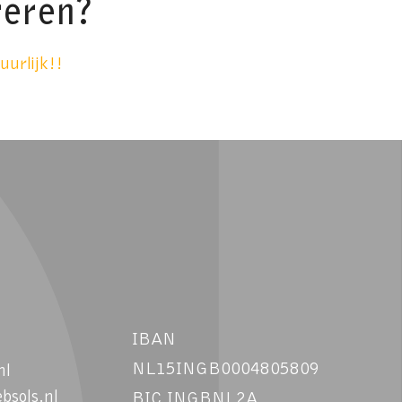
reren?
uurlijk!!
IBAN
NL15INGB0004805809
nl
bsols.nl
BIC INGBNL2A