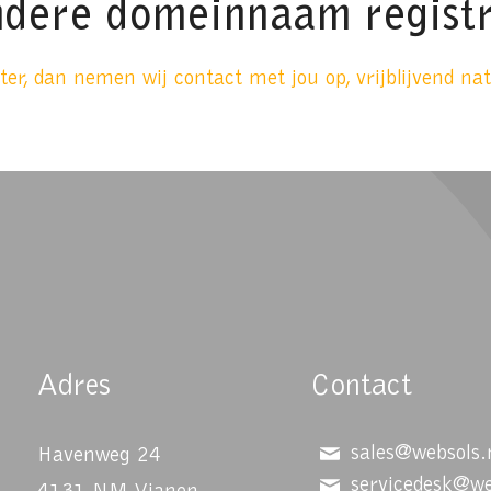
ndere domeinnaam regist
er, dan nemen wij contact met jou op, vrijblijvend nat
Adres
Contact
sales@websols.
Havenweg 24
servicedesk@we