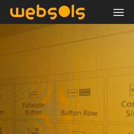
CONTACT
Contact
opnemen
Neem eenvoudig contact op met
Websols en ontdek wat we voor jouw
website, webshop of software kunnen