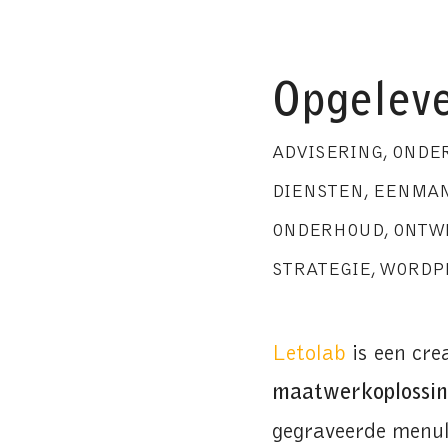
Opgeleve
ADVISERING, ONDE
DIENSTEN
,
EENMAN
ONDERHOUD
,
ONTW
STRATEGIE
,
WORDP
Letolab
is een cre
maatwerkoplossi
gegraveerde menuk