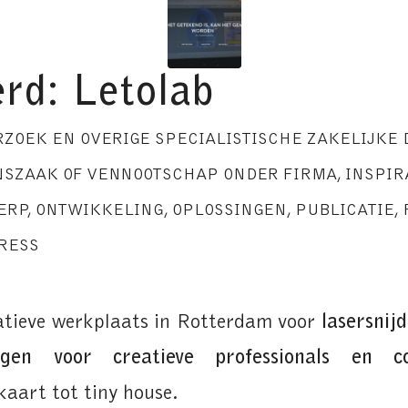
rd: Letolab
RZOEK EN OVERIGE SPECIALISTISCHE ZAKELIJKE
SZAAK OF VENNOOTSCHAP ONDER FIRMA
,
INSPIR
ERP
,
ONTWIKKELING
,
OPLOSSINGEN
,
PUBLICATIE
,
RESS
atieve werkplaats in Rotterdam voor
lasersnij
ngen voor creatieve professionals en c
aart tot tiny house.