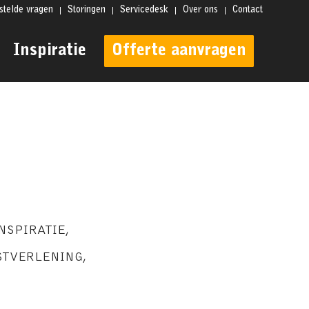
stelde vragen
Storingen
Servicedesk
Over ons
Contact
Inspiratie
Offerte aanvragen
e
NSPIRATIE
,
STVERLENING
,