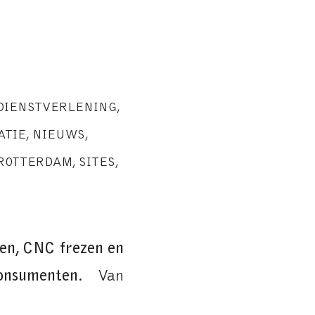
 DIENSTVERLENING
,
ATIE
,
NIEUWS
,
ROTTERDAM
,
SITES
,
den, CNC frezen en
onsumenten
. Van