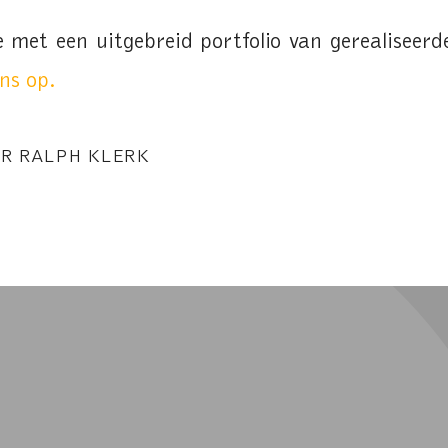
e met een uitgebreid portfolio van gerealiseer
ns op.
OR
RALPH KLERK