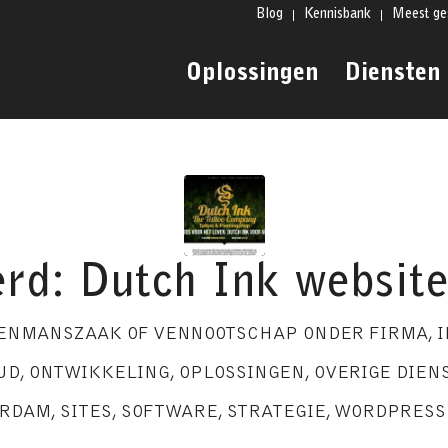
Blog
Kennisbank
Meest ge
Oplossingen
Diensten
rd: Dutch Ink websit
ENMANSZAAK OF VENNOOTSCHAP ONDER FIRMA
,
I
UD
,
ONTWIKKELING
,
OPLOSSINGEN
,
OVERIGE DIEN
ERDAM
,
SITES
,
SOFTWARE
,
STRATEGIE
,
WORDPRESS