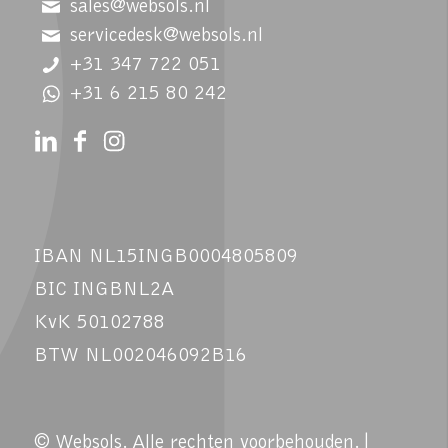
sales@websols.nl
servicedesk@websols.nl
+31 347 722 051
+31 6 215 80 242
IBAN NL15INGB0004805809
BIC INGBNL2A
KvK 50102788
BTW NL002046092B16
© Websols. Alle rechten voorbehouden. |