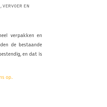
N
,
VERVOER EN
oneel verpakken en
lden de bestaande
stendig, en dat is
ns op.