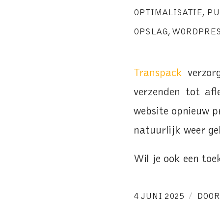
OPTIMALISATIE
,
PU
OPSLAG
,
WORDPRE
Transpack
verzor
verzenden tot af
website opnieuw p
natuurlijk weer ge
Wil je ook een to
/
4 JUNI 2025
DOO