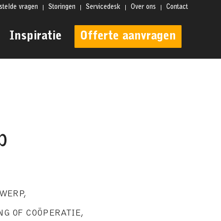
stelde vragen
Storingen
Servicedesk
Over ons
Contact
Inspiratie
Offerte aanvragen
b
WERP
,
NG OF COÖPERATIE
,