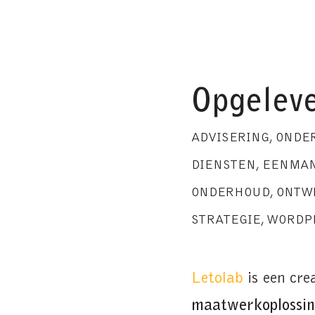
Opgeleve
ADVISERING, ONDE
DIENSTEN
,
EENMAN
ONDERHOUD
,
ONTW
STRATEGIE
,
WORDP
Letolab
is een cre
maatwerkoplossi