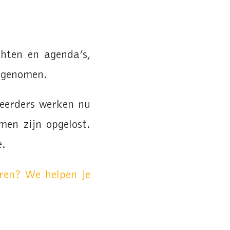
chten en agenda’s,
n genomen.
heerders werken nu
emen zijn opgelost.
e.
eren? We helpen je