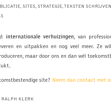
BLICATIE
,
SITES
,
STRATEGIE
,
TEKSTEN SCHRIJVE
SS
gt
internationale verhuizingen
, van professi
leveren en uitpakken en nog veel meer. Ze wi
roduceren, maar door ons en dan wél toekomstbe
lukt.
ekomstbestendige site?
Neem dan contact met o
R
RALPH KLERK