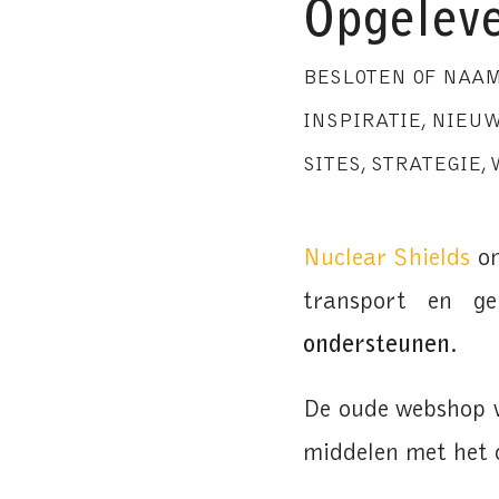
Opgeleve
BESLOTEN OF NAA
INSPIRATIE
,
NIEU
SITES
,
STRATEGIE
,
Nuclear Shields
on
transport en g
ondersteunen
.
De oude webshop w
middelen met het 