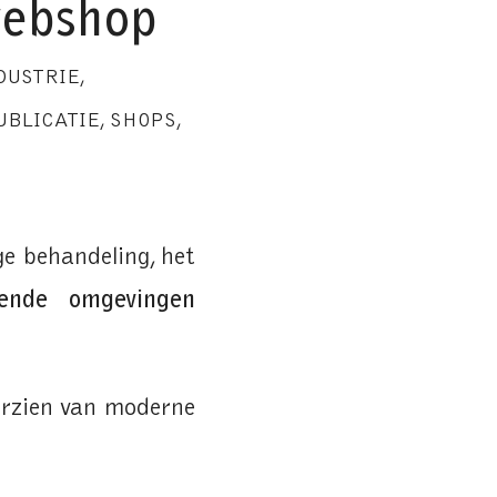
webshop
DUSTRIE
,
UBLICATIE
,
SHOPS
,
ge behandeling, het
isende omgevingen
orzien van moderne