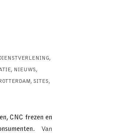
 DIENSTVERLENING
,
ATIE
,
NIEUWS
,
ROTTERDAM
,
SITES
,
den, CNC frezen en
onsumenten
. Van