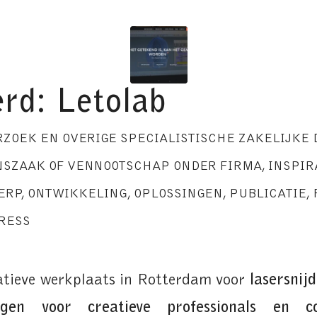
rd: Letolab
RZOEK EN OVERIGE SPECIALISTISCHE ZAKELIJKE
SZAAK OF VENNOOTSCHAP ONDER FIRMA
,
INSPIR
ERP
,
ONTWIKKELING
,
OPLOSSINGEN
,
PUBLICATIE
,
RESS
atieve werkplaats in Rotterdam voor
lasersnij
ngen voor creatieve professionals en c