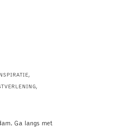
e
NSPIRATIE
,
STVERLENING
,
rdam. Ga langs met