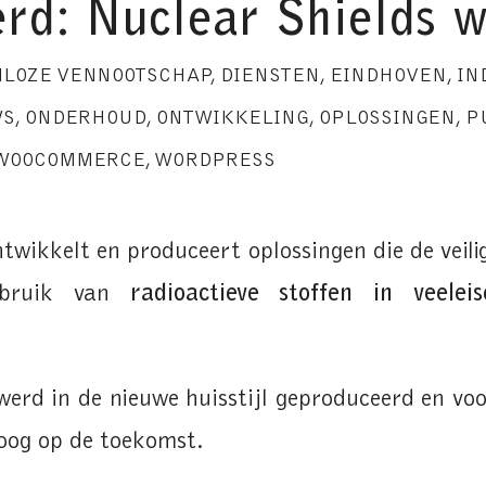
rd: Nuclear Shields 
MLOZE VENNOOTSCHAP
,
DIENSTEN
,
EINDHOVEN
,
IN
WS
,
ONDERHOUD
,
ONTWIKKELING
,
OPLOSSINGEN
,
P
WOOCOMMERCE
,
WORDPRESS
twikkelt en produceert oplossingen die de veili
ebruik van
radioactieve stoffen in veele
erd in de nieuwe huisstijl geproduceerd en vo
oog op de toekomst.