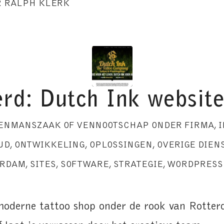
R
RALPH KLERK
rd: Dutch Ink websit
ENMANSZAAK OF VENNOOTSCHAP ONDER FIRMA
,
I
UD
,
ONTWIKKELING
,
OPLOSSINGEN
,
OVERIGE DIEN
ERDAM
,
SITES
,
SOFTWARE
,
STRATEGIE
,
WORDPRESS
moderne tattoo shop onder de rook van Rotte