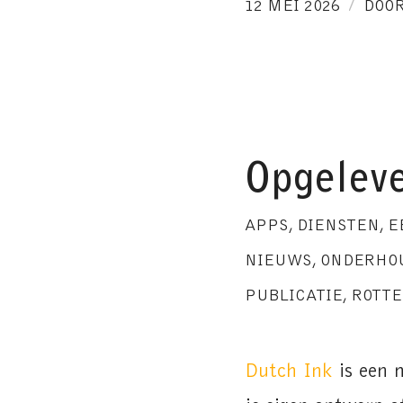
/
12 MEI 2026
DOO
Opgeleve
APPS
,
DIENSTEN
,
E
NIEUWS
,
ONDERHO
PUBLICATIE
,
ROTT
Dutch Ink
is een 