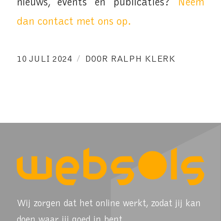
nieuws, events en publicaties?
Neem
dan contact met ons op.
/
10 JULI 2024
DOOR
RALPH KLERK
Wij zorgen dat het online werkt, zodat jij kan
doen waar jij goed in bent.