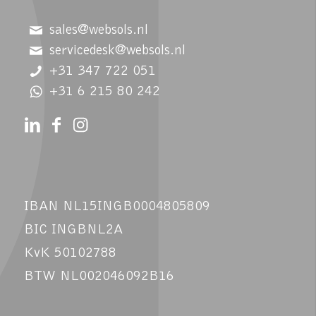
sales@websols.nl
servicedesk@websols.nl
+31 347 722 051
+31 6 215 80 242
IBAN NL15INGB0004805809
BIC INGBNL2A
KvK 50102788
BTW NL002046092B16